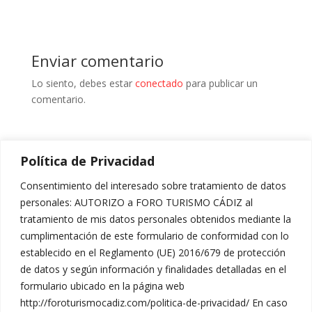
Enviar comentario
Lo siento, debes estar
conectado
para publicar un
comentario.
Política de Privacidad
[hover_box image=»https://foroturismocadiz.com/wp-
content/uploads/2017/12/banner-8tv.jpg»
Consentimiento del interesado sobre tratamiento de datos
image_hover=»
http://themes.muffingroup.com/be/politi
personales: AUTORIZO a FORO TURISMO CÁDIZ al
cs/wp-
tratamiento de mis datos personales obtenidos mediante la
content/uploads/2014/12/home_politics_join_2.jpg
»
cumplimentación de este formulario de conformidad con lo
link=»http://www.8cadiz.es/»]
establecido en el Reglamento (UE) 2016/679 de protección
de datos y según información y finalidades detalladas en el
formulario ubicado en la página web
http://foroturismocadiz.com/politica-de-privacidad/ En caso