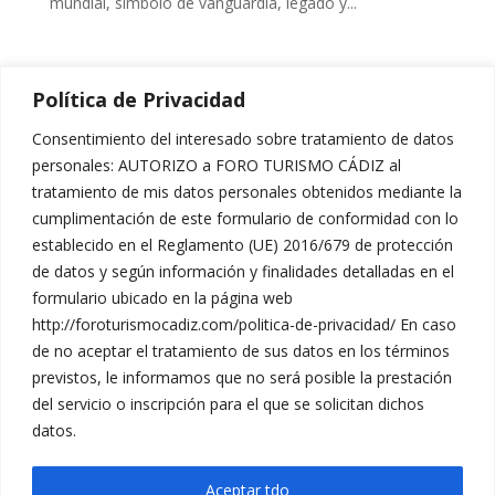
mundial, símbolo de vanguardia, legado y...
« Entradas más antiguas
Política de Privacidad
[hover_box image=»https://foroturismocadiz.com/wp-
content/uploads/2017/12/banner-8tv.jpg»
Consentimiento del interesado sobre tratamiento de datos
image_hover=»
http://themes.muffingroup.com/be/politi
personales: AUTORIZO a FORO TURISMO CÁDIZ al
cs/wp-
tratamiento de mis datos personales obtenidos mediante la
content/uploads/2014/12/home_politics_join_2.jpg
»
cumplimentación de este formulario de conformidad con lo
link=»http://www.8cadiz.es/»]
establecido en el Reglamento (UE) 2016/679 de protección
de datos y según información y finalidades detalladas en el
formulario ubicado en la página web
http://foroturismocadiz.com/politica-de-privacidad/ En caso
de no aceptar el tratamiento de sus datos en los términos
previstos, le informamos que no será posible la prestación
del servicio o inscripción para el que se solicitan dichos
datos.
Política de Privacidad
Aceptar tdo