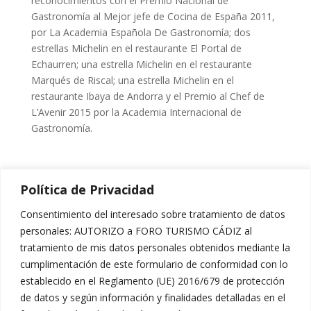
reconocimientos con el Premio Nacional de
Gastronomía al Mejor jefe de Cocina de España 2011,
por La Academia Española De Gastronomía; dos
estrellas Michelin en el restaurante El Portal de
Echaurren; una estrella Michelin en el restaurante
Marqués de Riscal; una estrella Michelin en el
restaurante Ibaya de Andorra y el Premio al Chef de
L’Avenir 2015 por la Academia Internacional de
Gastronomía.
Política de Privacidad
[hover_box image=»https://foroturismocadiz.com/wp-
content/uploads/2017/12/banner-8tv.jpg»
Consentimiento del interesado sobre tratamiento de datos
image_hover=»
http://themes.muffingroup.com/be/politi
personales: AUTORIZO a FORO TURISMO CÁDIZ al
cs/wp-
tratamiento de mis datos personales obtenidos mediante la
content/uploads/2014/12/home_politics_join_2.jpg
»
cumplimentación de este formulario de conformidad con lo
link=»http://www.8cadiz.es/»]
establecido en el Reglamento (UE) 2016/679 de protección
de datos y según información y finalidades detalladas en el