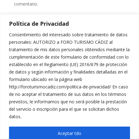
comentario.
Política de Privacidad
[hover_box image=»https://foroturismocadiz.com/wp-
content/uploads/2017/12/banner-8tv.jpg»
Consentimiento del interesado sobre tratamiento de datos
image_hover=»
http://themes.muffingroup.com/be/politi
personales: AUTORIZO a FORO TURISMO CÁDIZ al
cs/wp-
tratamiento de mis datos personales obtenidos mediante la
content/uploads/2014/12/home_politics_join_2.jpg
»
cumplimentación de este formulario de conformidad con lo
link=»http://www.8cadiz.es/»]
establecido en el Reglamento (UE) 2016/679 de protección
de datos y según información y finalidades detalladas en el
formulario ubicado en la página web
http://foroturismocadiz.com/politica-de-privacidad/ En caso
de no aceptar el tratamiento de sus datos en los términos
previstos, le informamos que no será posible la prestación
del servicio o inscripción para el que se solicitan dichos
datos.
Política de Privacidad
Aceptar tdo