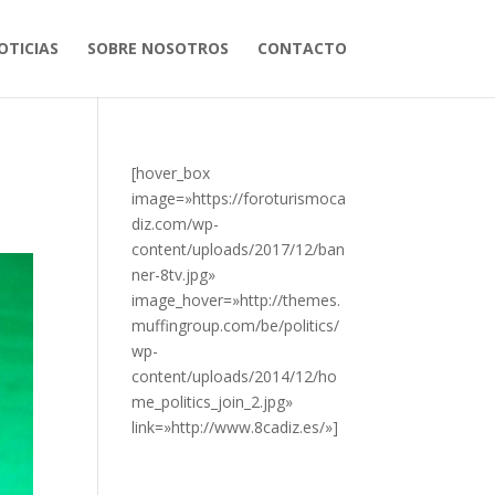
OTICIAS
SOBRE NOSOTROS
CONTACTO
[hover_box
image=»https://foroturismoca
diz.com/wp-
content/uploads/2017/12/ban
ner-8tv.jpg»
image_hover=»
http://themes.
muffingroup.com/be/politics/
wp-
content/uploads/2014/12/ho
me_politics_join_2.jpg
»
link=»http://www.8cadiz.es/»]