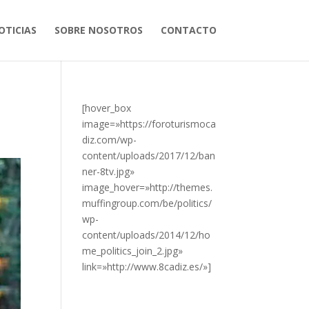
OTICIAS
SOBRE NOSOTROS
CONTACTO
[hover_box
image=»https://foroturismoca
diz.com/wp-
content/uploads/2017/12/ban
ner-8tv.jpg»
image_hover=»
http://themes.
muffingroup.com/be/politics/
wp-
content/uploads/2014/12/ho
me_politics_join_2.jpg
»
link=»http://www.8cadiz.es/»]