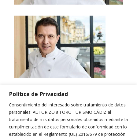
Política de Privacidad
[hover_box image=»https://foroturismocadiz.com/wp-
content/uploads/2017/12/banner-8tv.jpg»
Consentimiento del interesado sobre tratamiento de datos
image_hover=»
http://themes.muffingroup.com/be/politi
personales: AUTORIZO a FORO TURISMO CÁDIZ al
cs/wp-
tratamiento de mis datos personales obtenidos mediante la
content/uploads/2014/12/home_politics_join_2.jpg
»
cumplimentación de este formulario de conformidad con lo
link=»http://www.8cadiz.es/»]
establecido en el Reglamento (UE) 2016/679 de protección